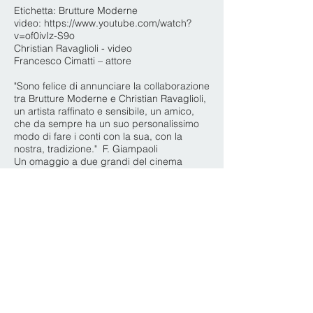
Etichetta: Brutture Moderne
video:
https://www.youtube.com/watch?
v=of0ivIz-S9o
Christian Ravaglioli - video
Francesco Cimatti – attore
"Sono felice di annunciare la collaborazione
tra Brutture Moderne e Christian Ravaglioli,
un artista raffinato e sensibile, un amico,
che da sempre ha un suo personalissimo
modo di fare i conti con la sua, con la
nostra, tradizione." F. Giampaoli
Un omaggio a due grandi del cinema
italiano, i romagnoli Federico Fellini e
Tonino Guerra, per i cento anni dalla loro
nascita. Ravaglioli realizza un
arrangiamento visionario, nebbioso,
l’immagine del mare Adriatico, il folklore
della fisarmonica, e una orchestrina
tradizionale nella parte finale del brano che
crea un contrasto netto ma morbido con la
prima parte più elettronica e moderna,
orientata verso una suggestione più vicina
ai nostri anni